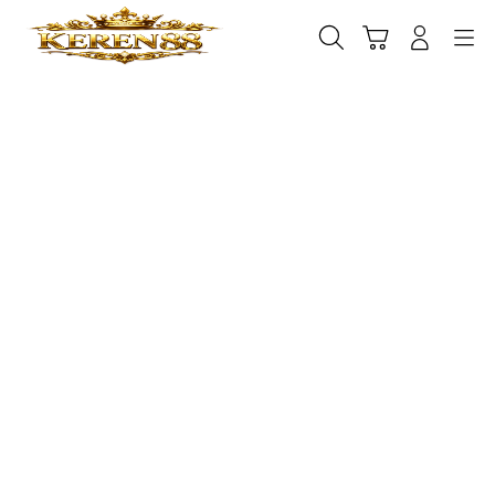
Skip
to
Cari
Troli
Login
Navigation
content