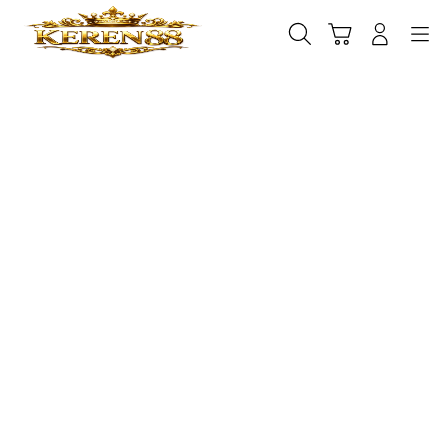
Skip
to
Cari
Troli
Login
Navigation
content