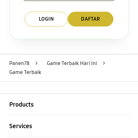
LOGIN
DAFTAR
Layer Popup Close
Panen78
>
Game Terbaik Hari Ini
>
Game Terbaik
Buka
Footer Navigation
Products
Buka
Services
Buka