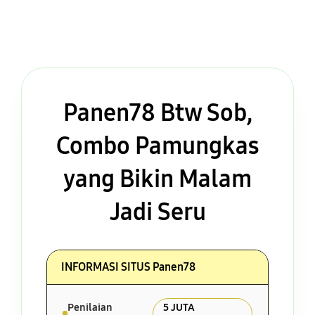
Panen78 Btw Sob,
Combo Pamungkas
yang Bikin Malam
Jadi Seru
INFORMASI SITUS Panen78
Penilaian
5 JUTA