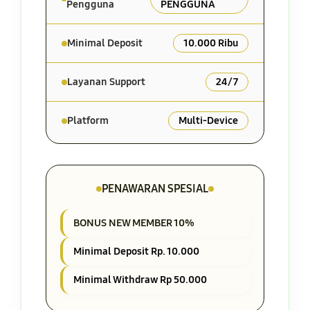
Pengguna
PENGGUNA
Minimal Deposit
10.000 Ribu
Layanan Support
24/7
Platform
Multi-Device
PENAWARAN SPESIAL
BONUS NEW MEMBER 10%
Minimal Deposit Rp. 10.000
Minimal Withdraw Rp 50.000