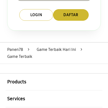
LOGIN
DAFTAR
Layer Popup Close
Panen78
>
Game Terbaik Hari Ini
>
Game Terbaik
Buka
Footer Navigation
Products
Buka
Services
Buka