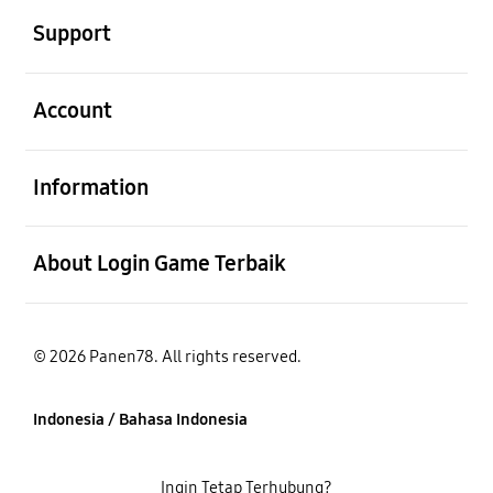
Support
Buka
Account
Buka
Information
Buka
About Login Game Terbaik
© 2026 Panen78. All rights reserved.
Indonesia / Bahasa Indonesia
Ingin Tetap Terhubung?