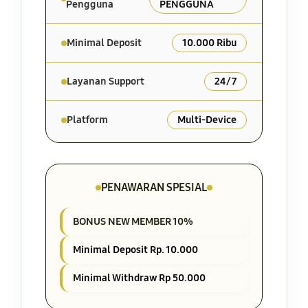
Pengguna
PENGGUNA
Minimal Deposit
10.000 Ribu
Layanan Support
24/7
Platform
Multi-Device
PENAWARAN SPESIAL
BONUS NEW MEMBER 10%
Minimal Deposit Rp. 10.000
Minimal Withdraw Rp 50.000