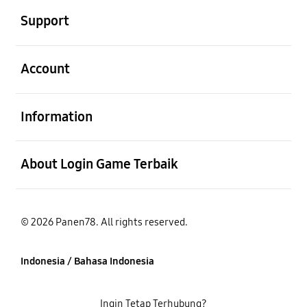
Support
Buka
Account
Buka
Information
Buka
About Login Game Terbaik
© 2026 Panen78. All rights reserved.
Indonesia / Bahasa Indonesia
Ingin Tetap Terhubung?