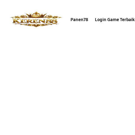
Skip
to
content
Panen78
Login Game Terbaik