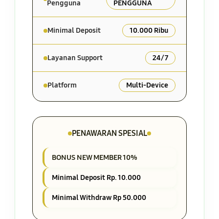
Pengguna
PENGGUNA
Minimal Deposit
10.000 Ribu
Layanan Support
24/7
Platform
Multi-Device
PENAWARAN SPESIAL
BONUS NEW MEMBER 10%
Minimal Deposit Rp. 10.000
Minimal Withdraw Rp 50.000