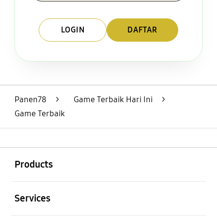
LOGIN
DAFTAR
Layer Popup Close
Panen78
>
Game Terbaik Hari Ini
>
Game Terbaik
Buka
Footer Navigation
Products
Buka
Services
Buka