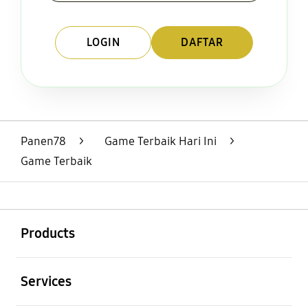
LOGIN
DAFTAR
Layer Popup Close
Panen78
>
Game Terbaik Hari Ini
>
Game Terbaik
Buka
Footer Navigation
Products
Buka
Services
Buka