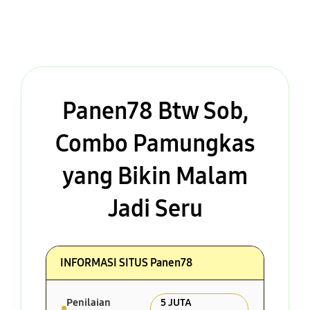
Panen78 Btw Sob,
Combo Pamungkas
yang Bikin Malam
Jadi Seru
INFORMASI SITUS Panen78
Penilaian
5 JUTA