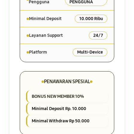
Pengguna
PENGGUNA
Minimal Deposit
10.000 Ribu
Layanan Support
24/7
Platform
Multi-Device
PENAWARAN SPESIAL
BONUS NEW MEMBER 10%
Minimal Deposit Rp. 10.000
Minimal Withdraw Rp 50.000