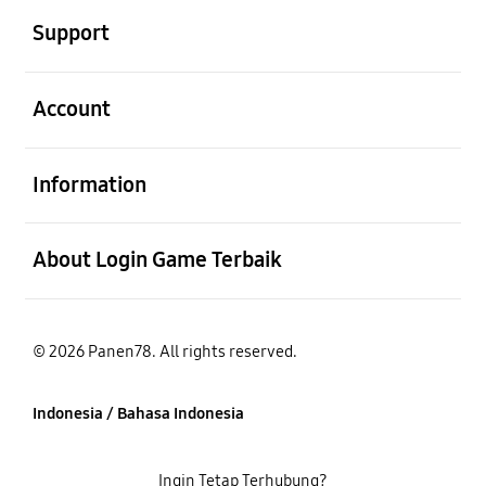
Support
Buka
Account
Buka
Information
Buka
About Login Game Terbaik
© 2026 Panen78. All rights reserved.
Indonesia / Bahasa Indonesia
Ingin Tetap Terhubung?