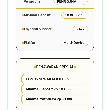
Pengguna
PENGGUNA
Minimal Deposit
10.000 Ribu
Layanan Support
24/7
Platform
Multi-Device
PENAWARAN SPESIAL
BONUS NEW MEMBER 10%
Minimal Deposit Rp. 10.000
Minimal Withdraw Rp 50.000