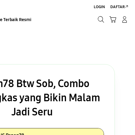
LOGIN
DAFTAR
Cari
Troli
Login/Sign-Up
 Terbaik Resmi
Cari
n78 Btw Sob, Combo
kas yang Bikin Malam
Jadi Seru