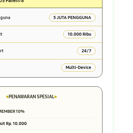
US Panen78
gguna
5 JUTA PENGGUNA
it
10.000 Ribu
rt
24/7
Multi-Device
PENAWARAN SPESIAL
MEMBER 10%
it Rp. 10.000