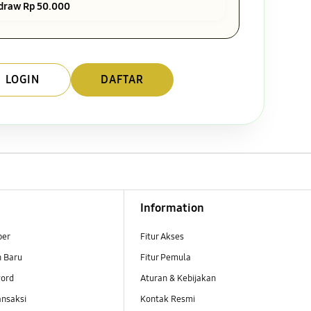
draw Rp 50.000
LOGIN
DAFTAR
Information
ber
Fitur Akses
n Baru
Fitur Pemula
ord
Aturan & Kebijakan
ansaksi
Kontak Resmi