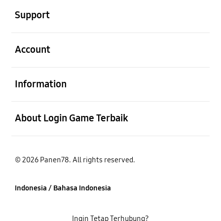
Support
Buka
Account
Buka
Information
Buka
About Login Game Terbaik
© 2026 Panen78. All rights reserved.
Indonesia / Bahasa Indonesia
Ingin Tetap Terhubung?