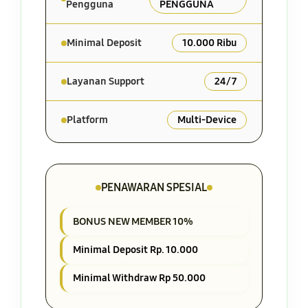
Pengguna
PENGGUNA
Minimal Deposit
10.000 Ribu
Layanan Support
24/7
Platform
Multi-Device
PENAWARAN SPESIAL
BONUS NEW MEMBER 10%
Minimal Deposit Rp. 10.000
Minimal Withdraw Rp 50.000